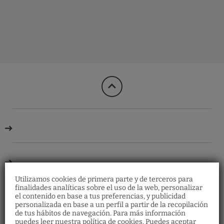
Mercado Do Bolhão del Grande Hotel do Porto en Oporto. Web Oficial.
Utilizamos cookies de primera parte y de terceros para
finalidades analíticas sobre el uso de la web, personalizar
el contenido en base a tus preferencias, y publicidad
Media Pensión
personalizada en base a un perfil a partir de la recopilación
Aviso sobre el Acceso
de tus hábitos de navegación. Para más información
¡Haz tu reserva y no te pierdas nuestra oferta de
al Hotel
puedes leer nuestra política de cookies. Puedes aceptar
Media Pensión!