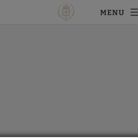
el.
MENU