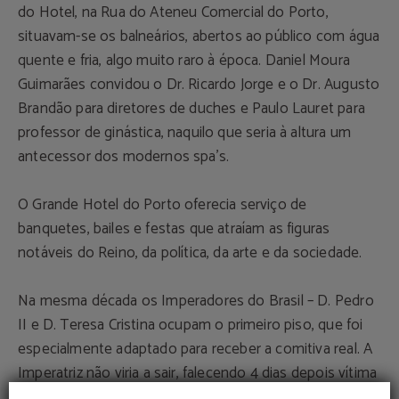
do Hotel, na Rua do Ateneu Comercial do Porto,
situavam-se os balneários, abertos ao público com água
quente e fria, algo muito raro à época. Daniel Moura
Guimarães convidou o Dr. Ricardo Jorge e o Dr. Augusto
Brandão para diretores de duches e Paulo Lauret para
professor de ginástica, naquilo que seria à altura um
antecessor dos modernos spa’s.
O Grande Hotel do Porto oferecia serviço de
banquetes, bailes e festas que atraíam as figuras
notáveis do Reino, da política, da arte e da sociedade.
Na mesma década os Imperadores do Brasil – D. Pedro
II e D. Teresa Cristina ocupam o primeiro piso, que foi
especialmente adaptado para receber a comitiva real. A
Imperatriz não viria a sair, falecendo 4 dias depois vítima
de uma avançada lesão cardíaca.