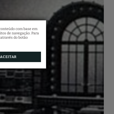
o
o conteúdo com base em
eia
itos de navegação. Para
 através do botão
 Santa
 a
dência,
ACEITAR
to.