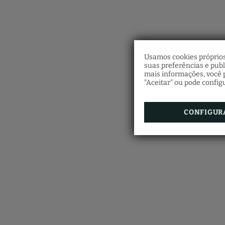
Usamos cookies próprios
suas preferências e pub
mais informações, você p
"Aceitar" ou pode config
CONFIGUR