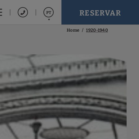
RESERVAR
PT
Home
1920-1940
Español
English
Français