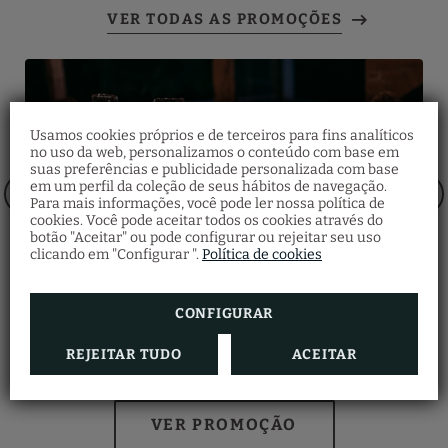
Usamos cookies próprios e de terceiros para fins analíticos
no uso da web, personalizamos o conteúdo com base em
Meia Pensão
suas preferências e publicidade personalizada com base
em um perfil da coleção de seus hábitos de navegação.
Aviso sobre o Acesso
Faça a sua reserva e não perca a nossa
Para mais informações, você pode ler nossa política de
ao Hotel
campanha de Meia Pensão!
cookies. Você pode aceitar todos os cookies através do
Menu:
botão "Aceitar" ou pode configurar ou rejeitar seu uso
Informamos que o hotel está localizado na rua
Entrada, prato principal e sobremesa.
pedonal de Santa Catarina, sendo o acesso
clicando em "Configurar ".
Política de cookies
Bebidas:
automóvel restrito.
Água filtrada, Vinho seleção GHP, café.
Para que o acesso seja permitido, é
Horário: 19h00 – 22h00
imprescindível que a matrícula do veículo seja
comunicada ao hotel com antecedência, 30
Crianças:
CONFIGURAR
minutos antes do check-in.
Até 2 anos gratuitas, dos 03 aos 10 anos 50%
desconto.
Menu de grupos
REJEITAR TUDO
ACEITAR