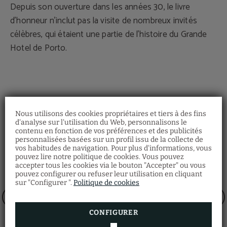
Depuis son ouverture dans les années 30, le livre
d'honneur n'inclut pas la visite de nombreux invités
célèbres, qui étaient une partie de l'histoire du Grande
Hotel de Porto.
Nous utilisons des cookies propriétaires et tiers à des fins
d'analyse sur l'utilisation du Web, personnalisons le
contenu en fonction de vos préférences et des publicités
Demi-Pension
personnalisées basées sur un profil issu de la collecte de
Avis concernant l'accès
vos habitudes de navigation. Pour plus d'informations, vous
Faites votre réservation et ne manquez pas
à l'hôtel
pouvez lire notre politique de cookies. Vous pouvez
notre offre en Demi-Pension!
accepter tous les cookies via le bouton "Accepter" ou vous
Menu:
Nous vous informons que l'hôtel est situé dans
Entrée, plat principal et dessert.
pouvez configurer ou refuser leur utilisation en cliquant
la rue piétonne de Santa Catarina, et l'accès en
Boissons:
voiture est restreint.
sur "Configurer ".
Politique de cookies
Eau filtrée, sélection de vin GHP, café.
Pour pouvoir accéder, il est nécessaire de
Horaire: 19h00 - 22h00
communiquer au préalable la plaque
d'immatriculation du véhicule 30 minutes avant
Enfants:
l'enregistrement.
CONFIGURER
Jusqu’à 2 ans gratuits, de 03 à 10 ans 50% de
réduction.