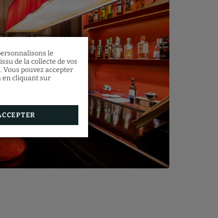
 personnalisons le
 à
ssu de la collecte de vos
 Demi-
s. Vous pouvez accepter
n en cliquant sur
étonne
r au
utes
ACCEPTER
n.