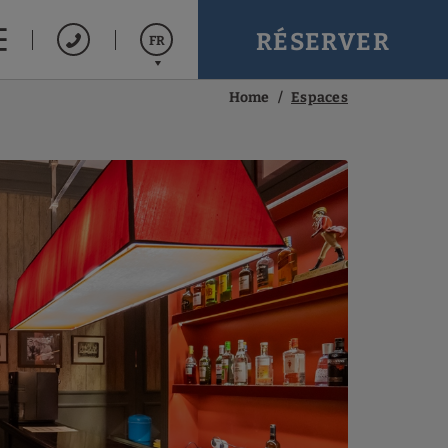
RÉSERVER
FR
Home
Espaces
Español
English
Português