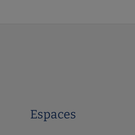
Espaces de l´Grande Hotel do Porto Hôtel à Porto. Site Web Officiel.
Espaces