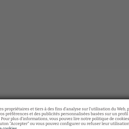
Demi-Pension
s propriétaires et tiers à des fins d'analyse sur l'utilisation du Web,
Avis concernant l'accès
os préférences et des publicités personnalisées basées sur un profil i
Faites votre réservation et ne manquez pas notre offre en
l'hôtel
Pension!
 Pour plus d'informations, vous pouvez lire notre politique de cookie
outon "Accepter" ou vous pouvez configurer ou refuser leur utilisatio
Menu:
Nous vous informons que l'hôtel est situé dans la rue pi
Entrée, plat principal et dessert.
de cookies