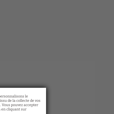
 personnalisons le
 à
ssu de la collecte de vos
 Demi-
s. Vous pouvez accepter
n en cliquant sur
étonne