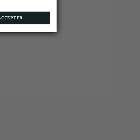
r au
utes
ACCEPTER
n.