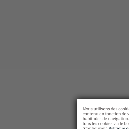
Nous utilisons des cookie
contenu en fonction de v
habitudes de navigation.
tous les cookies via le b
"Configurer ".
Politique 